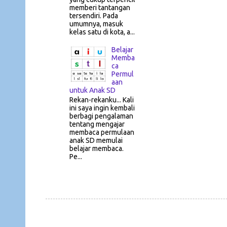
memberi tantangan
tersendiri. Pada
umumnya, masuk
kelas satu di kota, a...
Belajar
Memba
ca
Permul
aan
untuk Anak SD
Rekan-rekanku... Kali
ini saya ingin kembali
berbagi pengalaman
tentang mengajar
membaca permulaan
anak SD memulai
belajar membaca.
Pe...