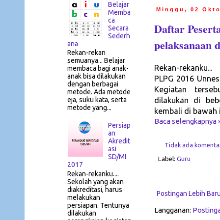
Belajar
Minggu, 02 Okt
Memba
ca
Daftar Peser
Secara
Sederh
pelaksanaan d
ana
Rekan-rekan
semuanya... Belajar
Rekan-rekanku...
membaca bagi anak-
anak bisa dilakukan
PLPG 2016 Unnes 
dengan berbagai
Kegiatan terseb
metode. Ada metode
dilakukan di beb
eja, suku kata, serta
metode yang...
kembali di bawah i
Baca selengkapnya 
Persiap
an
Akredit
Tidak ada komenta
asi
SD/MI
Label:
Guru
2017
Rekan-rekanku....
Sekolah yang akan
diakreditasi, harus
Postingan Lebih Bar
melakukan
persiapan. Tentunya
Langganan:
Posting
dilakukan