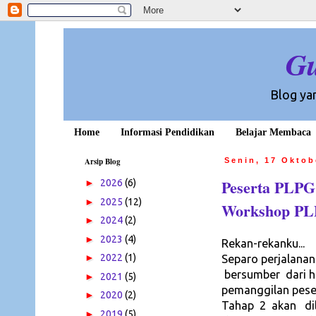
Gu
Blog ya
Home
Informasi Pendidikan
Belajar Membaca
Arsip Blog
Senin, 17 Oktob
Peserta PLPG
►
2026
(6)
►
2025
(12)
Workshop P
►
2024
(2)
►
2023
(4)
Rekan-rekanku...
►
2022
(1)
Separo perjalanan
bersumber dari ht
►
2021
(5)
pemanggilan peser
►
2020
(2)
Tahap 2 akan di
►
2019
(5)