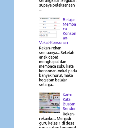
serangkaian kegiatan
supaya pelaksanaan
...
Belajar
Memba
ca
Konson
an-
Vokal-Konsonan
Rekan-rekan
semuanya... Setelah
anak dapat
menghapal dan
membaca suku kata
konsonan-vokal pada
banyak huruf, maka
kegiatan belajar
selanju...
Kartu
Kata
Buatan
Sendiri
Rekan-
rekanku... Menjadi
guru kelas 1 di desa
yang cukup terpencil